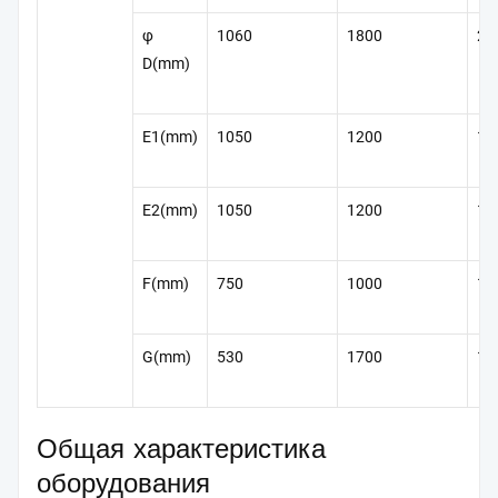
φ
1060
1800
21
D(mm)
E1(mm)
1050
1200
16
E2(mm)
1050
1200
16
F(mm)
750
1000
12
G(mm)
530
1700
17
Общая характеристика
оборудования