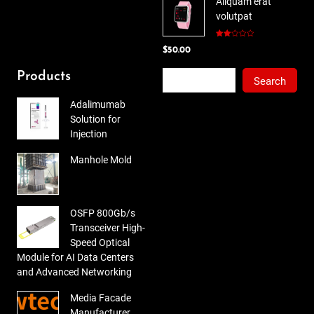
Aliquam erat
was:
is:
volutpat
$78.00.
$65.00.
Rated
$
50.00
2.00
out
of 5
Search
Products
Search
Adalimumab
Solution for
Injection
Manhole Mold
OSFP 800Gb/s
Transceiver High-
Speed Optical
Module for AI Data Centers
and Advanced Networking
Media Facade
Manufacturer