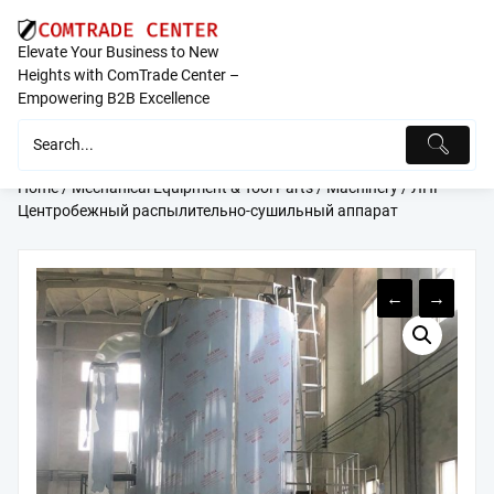
Skip
to
Elevate Your Business to New
content
Heights with ComTrade Center –
Empowering B2B Excellence
Home
/
Mechanical Equipment & Tool Parts
/
Machinery
/ ЛПГ
Центробежный распылительно-сушильный аппарат
←
→