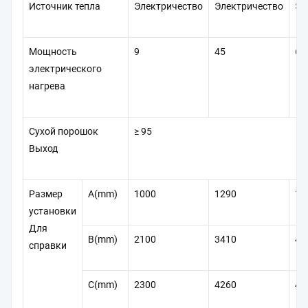
Источник тепла
Электричество
Электричество
Эл
Мощность
9
45
60
электрического
нагрева
Сухой порошок
≥ 95
Выход
Размер
A(mm)
1000
1290
17
установки
Для
B(mm)
2100
3410
42
справки
C(mm)
2300
4260
46