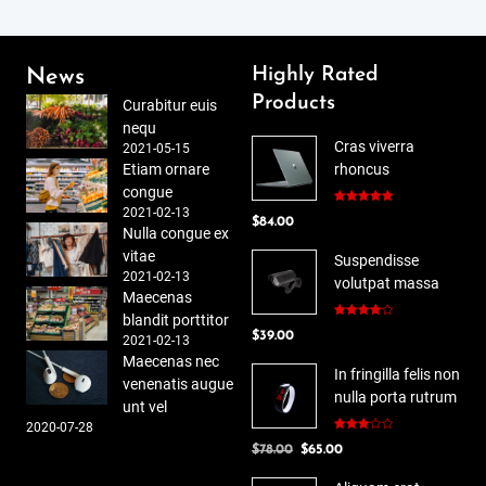
Highly Rated
News
Products
Curabitur euis
nequ
Cras viverra
2021-05-15
Etiam ornare
rhoncus
congue
2021-02-13
Rated
5.00
$
84.00
out of 5
Nulla congue ex
vitae
Suspendisse
2021-02-13
volutpat massa
Maecenas
blandit porttitor
Rated
$
39.00
4.00
out
2021-02-13
of 5
Maecenas nec
In fringilla felis non
venenatis augue
nulla porta rutrum
unt vel
2020-07-28
Rated
Original
Current
$
78.00
$
65.00
3.00
out of
price
price
5